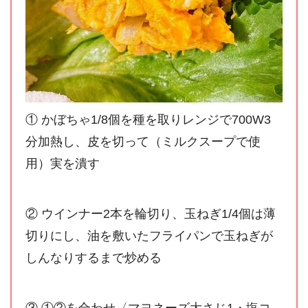
① かぼちゃ1/8個を種を取りレンジで700W3
分加熱し、皮を切って（ミルクスープで使
用）実を潰す
② ウインナー2本を輪切り、玉ねぎ1/4個は薄
切りにし、油を敷いたフライパンで玉ねぎが
しんなりするまで炒める
③ ①②を合わせ〈マヨネーズ大さじ1・塩コ