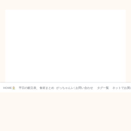
HOME
平日の献立表_１週間分の買い物リスト付き！
食材まとめ
がっちゃんレシピ
お問い合わせ
タグ一覧
ネットでお買