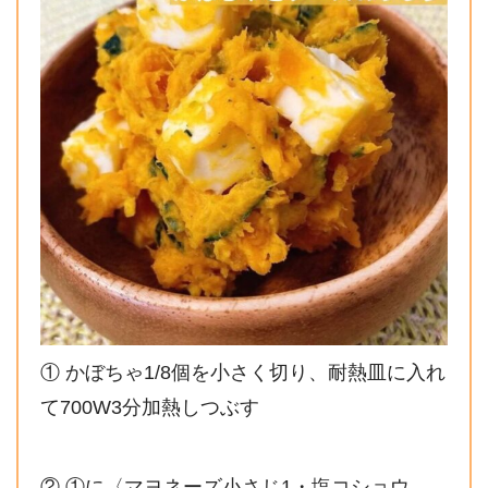
① かぼちゃ1/8個を小さく切り、耐熱皿に入れ
て700W3分加熱しつぶす
② ①に〈マヨネーズ小さじ1・塩コショウ