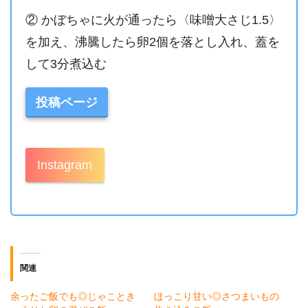
② かぼちゃに火が通ったら〈味噌大さじ1.5〉
を加え、沸騰したら卵2個を落とし入れ、蓋を
して3分煮込む
投稿ページ
Instagram
関連
余ったご飯でも◎じゃことき
ほっこり甘い◎さつまいもの