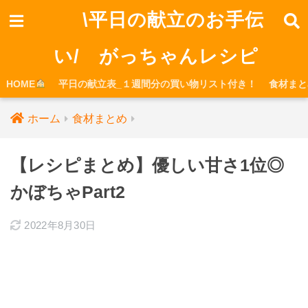
\平日の献立のお手伝
い/ がっちゃんレシピ
HOME
平日の献立表_１週間分の買い物リスト付き！
食材まと
ホーム
食材まとめ
【レシピまとめ】優しい甘さ1位◎
かぼちゃPart2
2022年8月30日