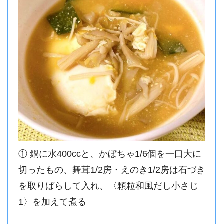
① 鍋に水400ccと、かぼちゃ1/6個を一口大に
切ったもの、舞茸1/2房・えのき1/2房は石づき
を取りばらして入れ、〈顆粒和風だし小さじ
1〉を加えて煮る