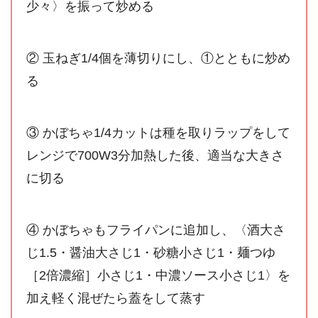
少々〉を振って炒める
② 玉ねぎ1/4個を薄切りにし、①とともに炒め
る
③ かぼちゃ1/4カットは種を取りラップをして
レンジで700W3分加熱した後、適当な大きさ
に切る
④ かぼちゃもフライパンに追加し、〈酒大さ
じ1.5・醤油大さじ1・砂糖小さじ1・麺つゆ
［2倍濃縮］小さじ1・中濃ソース小さじ1〉を
加え軽く混ぜたら蓋をして蒸す