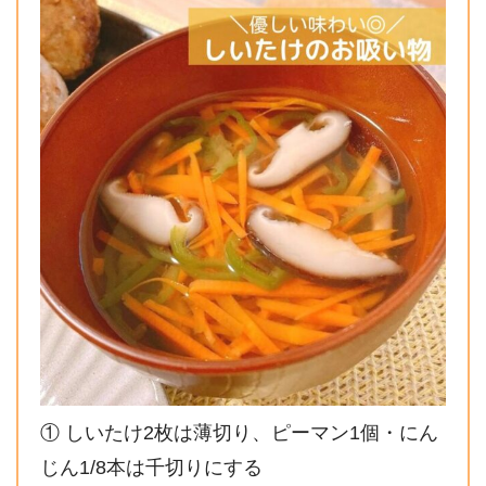
① しいたけ2枚は薄切り、ピーマン1個・にん
じん1/8本は千切りにする