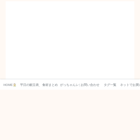
HOME
平日の献立表_１週間分の買い物リスト付き！
食材まとめ
がっちゃんレシピ
お問い合わせ
タグ一覧
ネットでお買