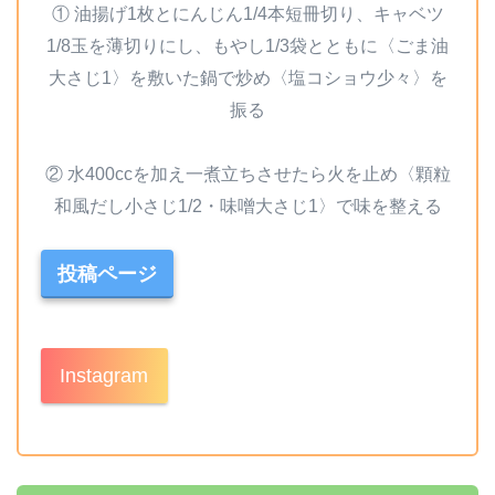
① 油揚げ1枚とにんじん1/4本短冊切り、キャベツ
1/8玉を薄切りにし、もやし1/3袋とともに〈ごま油
大さじ1〉を敷いた鍋で炒め〈塩コショウ少々〉を
振る
② 水400ccを加え一煮立ちさせたら火を止め〈顆粒
和風だし小さじ1/2・味噌大さじ1〉で味を整える
投稿ページ
Instagram