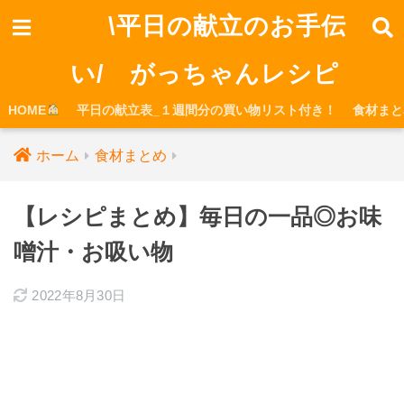
\平日の献立のお手伝
い/ がっちゃんレシピ
HOME
平日の献立表_１週間分の買い物リスト付き！
食材まと
ホーム
食材まとめ
【レシピまとめ】毎日の一品◎お味
噌汁・お吸い物
2022年8月30日