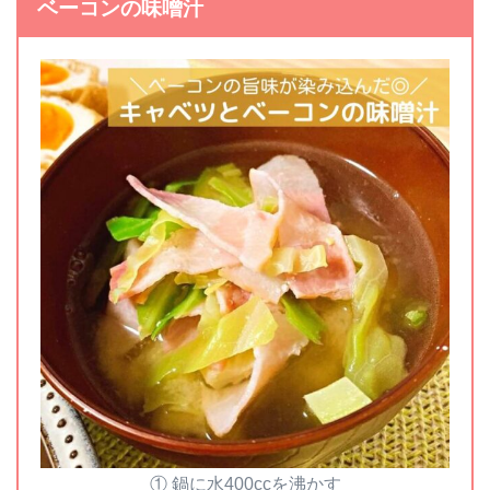
ベーコンの味噌汁
① 鍋に水400ccを沸かす