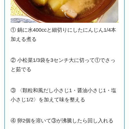
① 鍋に水400ccと細切りにしたにんじん1/4本
加える煮る
② 小松菜1/3袋を3センチ大に切って①でさっ
と茹でる
③ 〈顆粒和風だし小さじ1・醤油小さじ1・塩
小さじ1/2〉を加えて味を整える
④ 卵2個を溶いて③が沸騰したら回し入れる