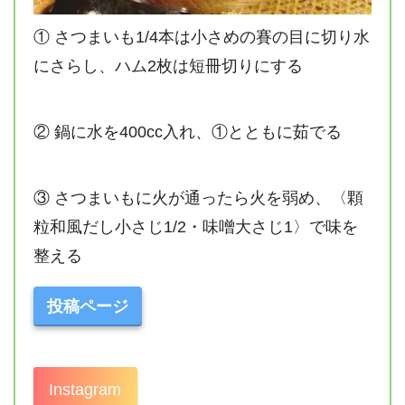
① さつまいも1/4本は小さめの賽の目に切り水
にさらし、ハム2枚は短冊切りにする
② 鍋に水を400cc入れ、①とともに茹でる
③ さつまいもに火が通ったら火を弱め、〈顆
粒和風だし小さじ1/2・味噌大さじ1〉で味を
整える
投稿ページ
Instagram