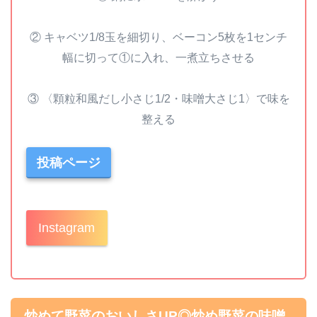
② キャベツ1/8玉を細切り、ベーコン5枚を1センチ
幅に切って①に入れ、一煮立ちさせる
③ 〈顆粒和風だし小さじ1/2・味噌大さじ1〉で味を
整える
投稿ページ
Instagram
炒めて野菜のおいしさUP◎炒め野菜の味噌