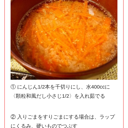
① にんじん1/2本を千切りにし、水400ccに
〈顆粒和風だし小さじ1/2〉を入れ茹でる
② 入りごまをすりごまにする場合は、ラップ
にくるみ、硬いものでつぶす