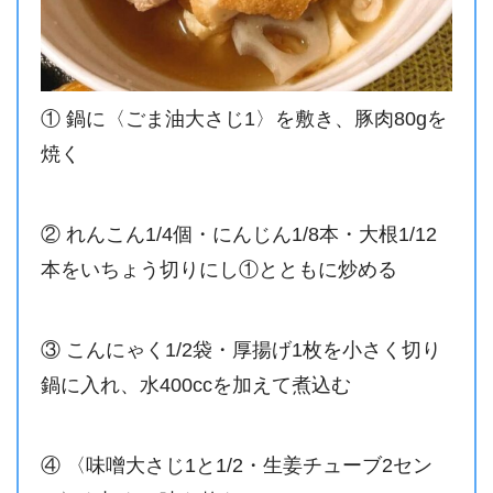
① 鍋に〈ごま油大さじ1〉を敷き、豚肉80gを
焼く
② れんこん1/4個・にんじん1/8本・大根1/12
本をいちょう切りにし①とともに炒める
③ こんにゃく1/2袋・厚揚げ1枚を小さく切り
鍋に入れ、水400ccを加えて煮込む
④ 〈味噌大さじ1と1/2・生姜チューブ2セン