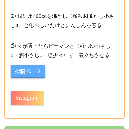
② 鍋に水400ccを沸かし〈顆粒和風だし小さ
じ1〉と①のしいたけとにんじんを煮る
③ 火が通ったらピーマンと〈麺つゆ小さじ
1・酒小さじ1・塩少々〉で一煮立ちさせる
投稿ページ
Instagram