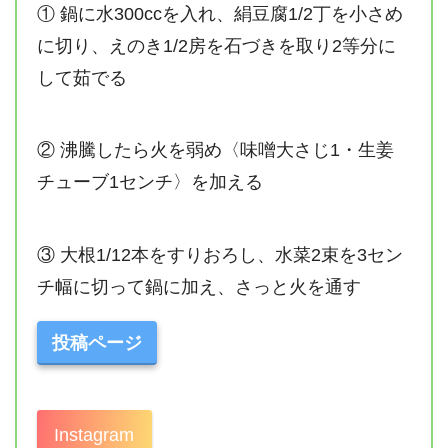
① 鍋に水300ccを入れ、絹豆腐1/2丁を小さめ
に切り、えのき1/2房を石づきを取り2等分に
して茹でる
② 沸騰したら火を弱め〈味噌大さじ1・生姜
チューブ1センチ〉を加える
③ 大根1/12本をすりおろし、水菜2束を3セン
チ幅に切って鍋に加え、さっと火を通す
投稿ページ
Instagram