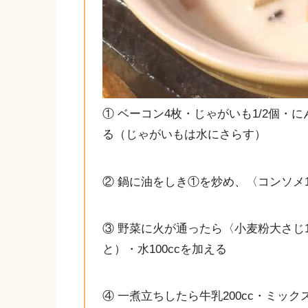
① ベーコン4枚・じゃがいも1/2個・に
る（じゃがいもは水にさらす）
② 鍋に油をしき①を炒め、〈コンソメ1
③ 野菜に火が通ったら〈小麦粉大さじ
と）・水100ccを加える
④ 一煮立ちしたら牛乳200cc・ミッ