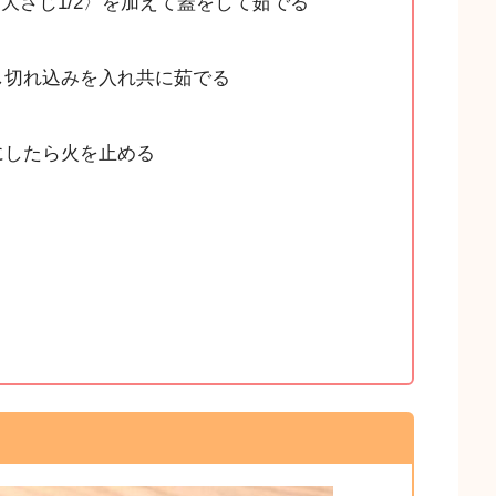
ー大さじ1/2〉を加えて蓋をして茹でる
し切れ込みを入れ共に茹でる
にしたら火を止める