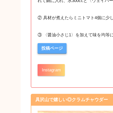
れて鍋に入れ、水300ccと〈ウェイパ
② 具材が煮えたらミニトマト4個に少
③ 〈醤油小さじ1〉を加えて味を均等
投稿ページ
Instagram
具沢山で嬉しい◎クラムチャウダー