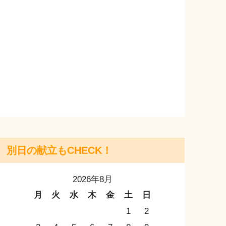
別日の献立もCHECK！
2026年8月
月
火
水
木
金
土
日
1
2