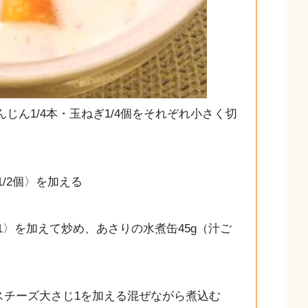
んじん1/4本・玉ねぎ1/4個をそれぞれ小さく切
/2個〉を加える
1〉を加えて炒め、あさりの水煮缶45g（汁ご
クスチーズ大さじ1を加える混ぜながら煮込む