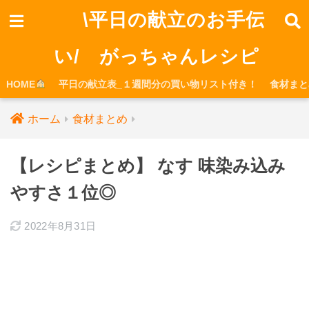
\平日の献立のお手伝
い/ がっちゃんレシピ
HOME
平日の献立表_１週間分の買い物リスト付き！
食材まと
ホーム
食材まとめ
【レシピまとめ】 なす 味染み込み
やすさ１位◎
2022年8月31日