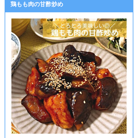
鶏もも肉の甘酢炒め