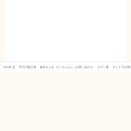
HOME
平日の献立表_１週間分の買い物リスト付き！
食材まとめ
がっちゃんレシピ
お問い合わせ
タグ一覧
ネットでお買