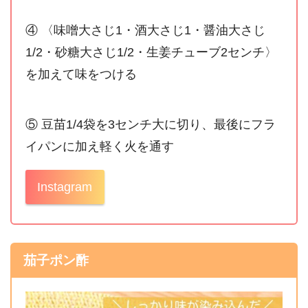
④ 〈味噌大さじ1・酒大さじ1・醤油大さじ
1/2・砂糖大さじ1/2・生姜チューブ2センチ〉
を加えて味をつける
⑤ 豆苗1/4袋を3センチ大に切り、最後にフラ
イパンに加え軽く火を通す
Instagram
茄子ポン酢