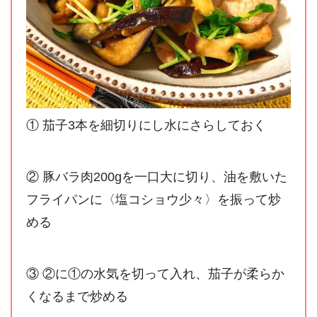
① 茄子3本を細切りにし水にさらしておく
② 豚バラ肉200gを一口大に切り、油を敷いた
フライパンに〈塩コショウ少々〉を振って炒
める
③ ②に①の水気を切って入れ、茄子が柔らか
くなるまで炒める