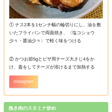
① ナス2本を1センチ幅の輪切りにし、油を敷
いたフライパンで両面焼き、〈塩コショウ
少々・醤油少々〉で軽く味をつける
② かつお節5gとピザ用チーズ大さじ4をか
け、蓋をしてチーズが溶けるまで加熱する
Instagram
挽き肉のスタミナ炒め