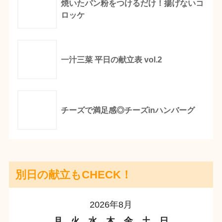
焼いたパン粉をつけるだけ！揚げないコ
ロッケ
一汁三菜 平日の献立表 vol.2
チーズで満足感◎チーズinハンバーグ
別日の献立もCHECK！
2026年8月
月
火
水
木
金
土
日