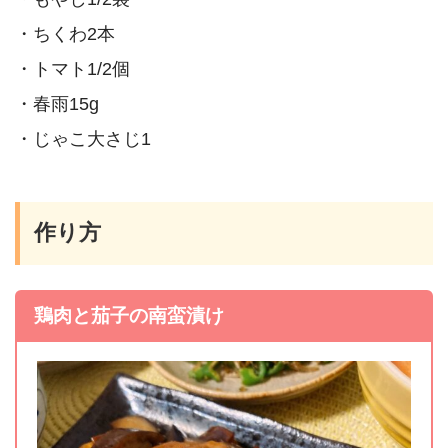
・ちくわ2本
・トマト1/2個
・春雨15g
・じゃこ大さじ1
作り方
鶏肉と茄子の南蛮漬け