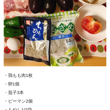
・鶏もも肉1枚
・卵1個
・茄子3本
・ピーマン2個
・もやし1/2袋