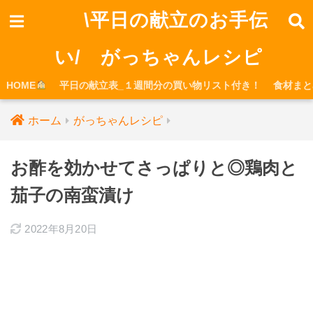
\平日の献立のお手伝
い/ がっちゃんレシピ
HOME
平日の献立表_１週間分の買い物リスト付き！
食材まと
ホーム
がっちゃんレシピ
お酢を効かせてさっぱりと◎鶏肉と
茄子の南蛮漬け
2022年8月20日