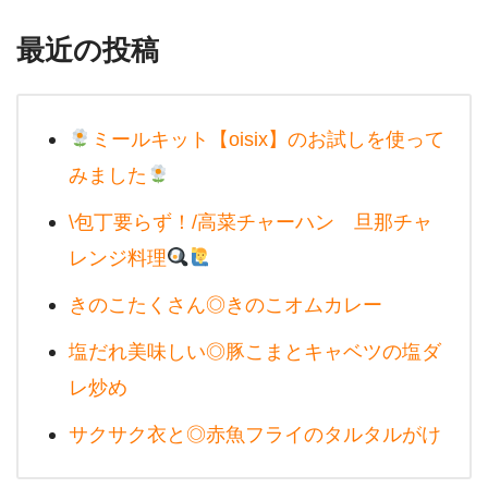
最近の投稿
ミールキット【oisix】のお試しを使って
みました
\包丁要らず！/高菜チャーハン 旦那チャ
レンジ料理
きのこたくさん◎きのこオムカレー
塩だれ美味しい◎豚こまとキャベツの塩ダ
レ炒め
サクサク衣と◎赤魚フライのタルタルがけ