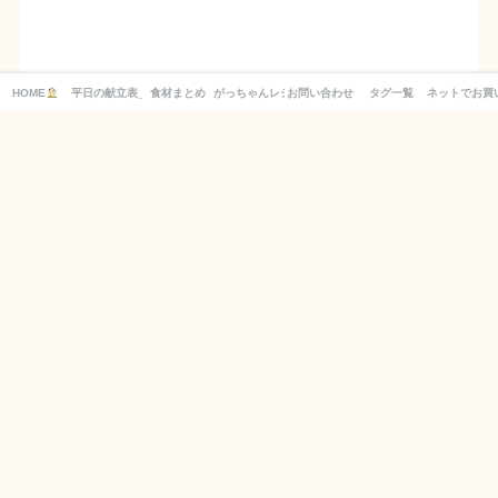
HOME
平日の献立表_１週間分の買い物リスト付き！
食材まとめ
がっちゃんレシピ
お問い合わせ
タグ一覧
ネットでお買
別日の献立もCHECK！
2026年8月
月
火
水
木
金
土
日