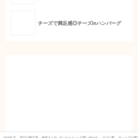
チーズで満足感◎チーズinハンバーグ
HOME
平日の献立表_１週間分の買い物リスト付き！
食材まとめ
がっちゃんレシピ
お問い合わせ
タグ一覧
ネットでお買