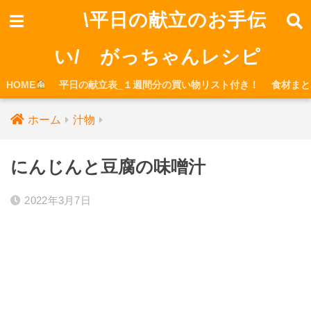
\平日の献立のお手伝
い/ がっちゃんレシピ
HOME
平日の献立表_１週間分の買い物リスト付き！
食材まと
ホーム
汁物
にんじんと豆腐の味噌汁
2022年3月7日