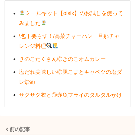
ミールキット【oisix】のお試しを使って
みました
\包丁要らず！/高菜チャーハン 旦那チャ
レンジ料理
きのこたくさん◎きのこオムカレー
塩だれ美味しい◎豚こまとキャベツの塩ダ
レ炒め
サクサク衣と◎赤魚フライのタルタルがけ
前の記事