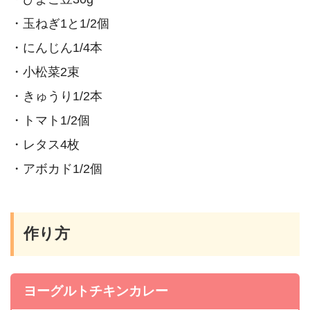
・玉ねぎ1と1/2個
・にんじん1/4本
・小松菜2束
・きゅうり1/2本
・トマト1/2個
・レタス4枚
・アボカド1/2個
作り方
ヨーグルトチキンカレー