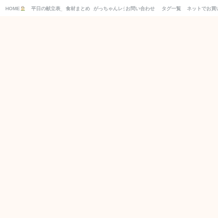
HOME
平日の献立表_１週間分の買い物リスト付き！
食材まとめ
がっちゃんレシピ
お問い合わせ
タグ一覧
ネットでお買
別日の献立もCHECK！
2026年8月
月
火
水
木
金
土
日
1
2
3
4
5
6
7
8
9