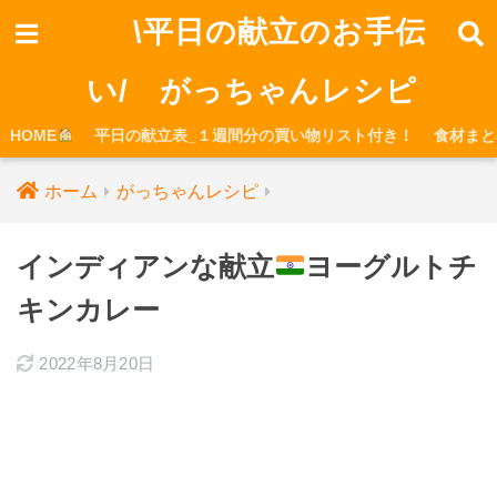
\平日の献立のお手伝
い/ がっちゃんレシピ
HOME
平日の献立表_１週間分の買い物リスト付き！
食材まと
ホーム
がっちゃんレシピ
インディアンな献立
ヨーグルトチ
キンカレー
2022年8月20日