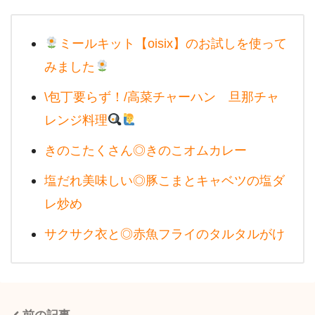
ミールキット【oisix】のお試しを使って
みました
\包丁要らず！/高菜チャーハン 旦那チャ
レンジ料理
きのこたくさん◎きのこオムカレー
塩だれ美味しい◎豚こまとキャベツの塩ダ
レ炒め
サクサク衣と◎赤魚フライのタルタルがけ