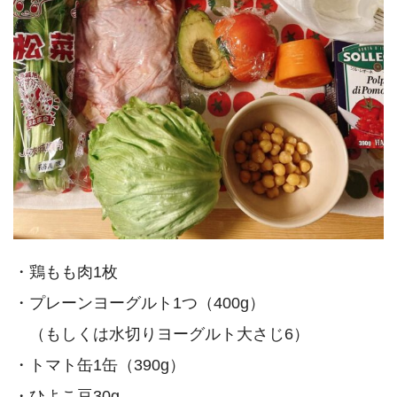
・鶏もも肉1枚
・プレーンヨーグルト1つ（400g）
（もしくは水切りヨーグルト大さじ6）
・トマト缶1缶（390g）
・ひよこ豆30g