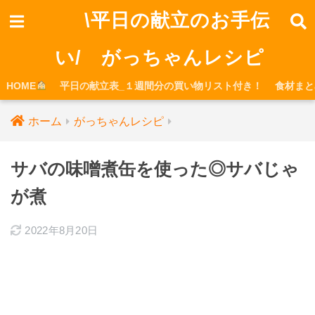
\平日の献立のお手伝
い/ がっちゃんレシピ
HOME
平日の献立表_１週間分の買い物リスト付き！
食材まと
ホーム
がっちゃんレシピ
サバの味噌煮缶を使った◎サバじゃ
が煮
2022年8月20日