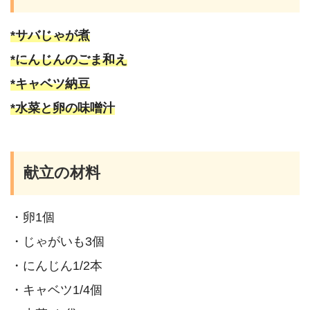
*サバじゃが煮
*にんじんのごま和え
*キャベツ納豆
*水菜と卵の味噌汁
献立の材料
・卵1個
・じゃがいも3個
・にんじん1/2本
・キャベツ1/4個