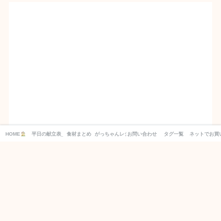
HOME
平日の献立表_１週間分の買い物リスト付き！
食材まとめ
がっちゃんレシピ
お問い合わせ
タグ一覧
ネットでお買