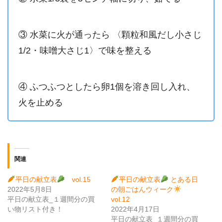
③ 水菜に火が通ったら 〈顆粒和風だし小さじ
1/2・味噌大さじ1〉で味を整える
④ ふつふつとしたら卵1個を溶き回し入れ、
火を止める
関連
平日の献立表
vol.15
平日の献立表
とある日
2022年5月8日
の朝ごはんウィーク
平日の献立表_１週間分の買
vol.12
い物リスト付き！
2022年4月17日
平日の献立表_１週間分の買