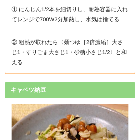
① にんじん1/2本を細切りし、耐熱容器に入れ
てレンジで700W2分加熱し、水気は捨てる
② 粗熱が取れたら〈麺つゆ［2倍濃縮］大さ
じ1・すりごま大さじ1・砂糖小さじ1/2〉と和
える
キャベツ納豆