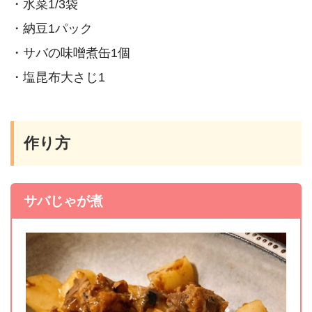
・水菜1/3袋
・納豆1パック
・サバの味噌煮缶1個
・塩昆布大さじ1
作り方
サバじゃが煮