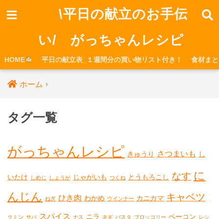
\平日の献立のお手伝
い/ がっちゃんレシピ
HOME
平日の献立表_１週間分の買い物リスト付き！
食材まと
ホーム
タグ一覧
がっちゃんレシピ
さつまいも
きゅうり
し
に
なす
いたけ
じゃがいも
とうもろこし
しめじ
しょうが
つくね
んじん
キャベツ
ひき肉
わかめ
カニカマ
ねぎ
ウインナー
スパイス
ニラ
ベーコン
クミン
サバ
ナス
ネギ
パスタ
ブロッコリー
レシ