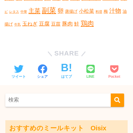
副菜
主菜
卵
汁物
小松菜
唐揚げ
梅
油
ピ
レタス
中華
料理
鶏肉
豆腐
豚肉
玉ねぎ
鮭
豆苗
揚げ
牛乳
SHARE
ツイート
シェア
はてブ
LINE
Pocket
おすすめのミールキット Oisix