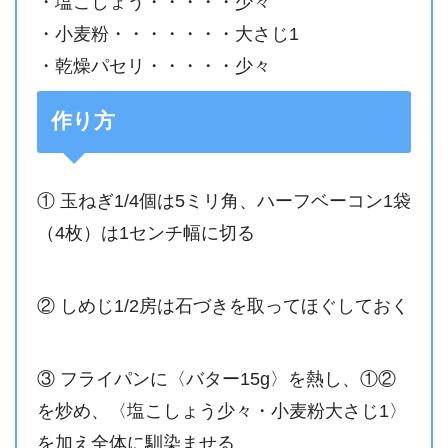
・塩こしょう・・・・・少々
・小麦粉・・・・・・・大さじ1
・乾燥パセリ・・・・・少々
作り方
① 玉ねぎ1/4個は5ミリ角、ハーフベーコン1袋
（4枚）は1センチ幅に切る
② しめじ1/2房は石づきを取ってほぐしておく
③ フライパンに〈バター15g〉を熱し、①②
を炒め、〈塩こしょう少々・小麦粉大さじ1〉
を加え全体に馴染ませる