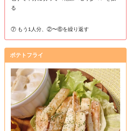
る
⑦ もう1人分、②〜⑥を繰り返す
ポテトフライ