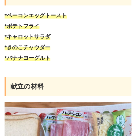
*ベーコンエッグトースト
*ポテトフライ
*キャロットサラダ
*きのこチャウダー
*バナナヨーグルト
献立の材料