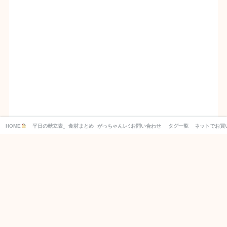
HOME
平日の献立表_１週間分の買い物リスト付き！
食材まとめ
がっちゃんレシピ
お問い合わせ
タグ一覧
ネットでお買