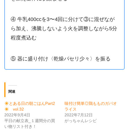
④ 牛乳400ccを3〜4回に分けて③に混ぜなが
ら加え、沸騰しないよう火を調整しながら5分
程度煮込む
⑤ 器に盛り付け〈乾燥パセリ少々〉を振る
関連
とある日の朝ごはんPart2
味付け簡単◎鶏もものガパオ
vol.32
ライス
2022年9月4日
2022年7月12日
平日の献立表_１週間分の買
がっちゃんレシピ
い物リスト付き！