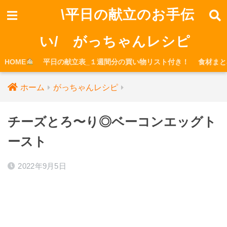
\平日の献立のお手伝
い/ がっちゃんレシピ
HOME
平日の献立表_１週間分の買い物リスト付き！
食材まと
ホーム
がっちゃんレシピ
チーズとろ〜り◎ベーコンエッグト
ースト
2022年9月5日