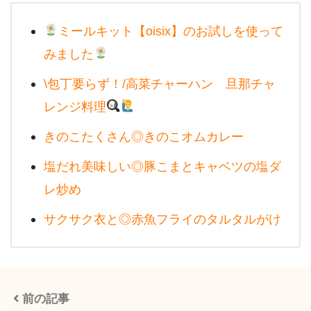
ミールキット【oisix】のお試しを使って
みました
\包丁要らず！/高菜チャーハン 旦那チャ
レンジ料理
きのこたくさん◎きのこオムカレー
塩だれ美味しい◎豚こまとキャベツの塩ダ
レ炒め
サクサク衣と◎赤魚フライのタルタルがけ
前の記事