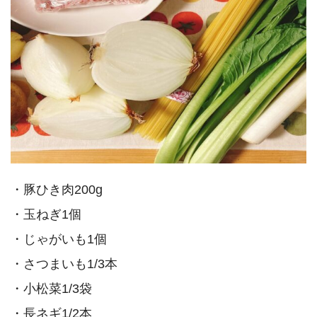
・豚ひき肉200g
・玉ねぎ1個
・じゃがいも1個
・さつまいも1/3本
・小松菜1/3袋
・長ネギ1/2本