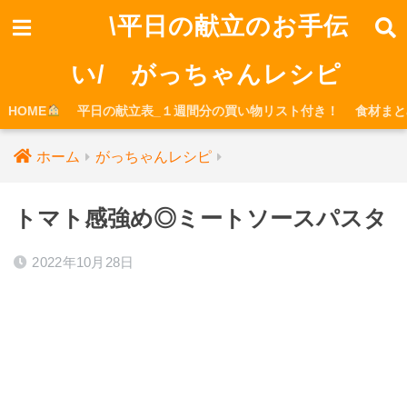
\平日の献立のお手伝
い/ がっちゃんレシピ
HOME
平日の献立表_１週間分の買い物リスト付き！
食材まと
ホーム
がっちゃんレシピ
トマト感強め◎ミートソースパスタ
2022年10月28日