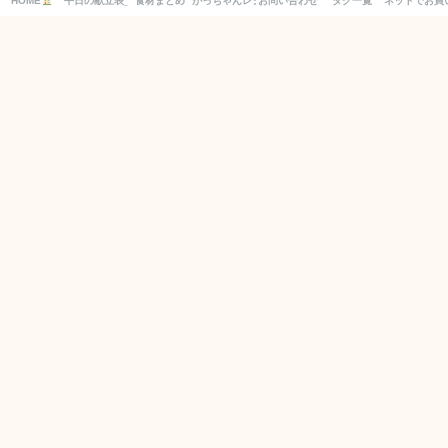
HOME
平日の献立表_１週間分の買い物リスト付き！
食材まとめ
がっちゃんレシピ
お問い合わせ
タグ一覧
ネットでお買
別日の献立もCHECK！
2026年8月
月
火
水
木
金
土
日
1
2
3
4
5
6
7
8
9
10
11
12
13
14
15
16