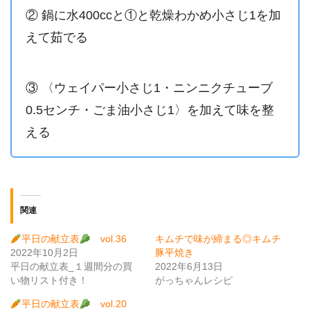
② 鍋に水400ccと①と乾燥わかめ小さじ1を加
えて茹でる
③ 〈ウェイパー小さじ1・ニンニクチューブ
0.5センチ・ごま油小さじ1〉を加えて味を整
える
関連
平日の献立表
vol.36
キムチで味が締まる◎キムチ
2022年10月2日
豚平焼き
平日の献立表_１週間分の買
2022年6月13日
い物リスト付き！
がっちゃんレシピ
平日の献立表
vol.20