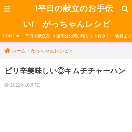
\平日の献立のお手伝
い/ がっちゃんレシピ
HOME
平日の献立表_１週間分の買い物リスト付き！
食材まと
ホーム
がっちゃんレシピ
ピリ辛美味しい◎キムチチャーハン
2022年10月7日