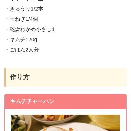
・きゅうり1/2本
・玉ねぎ1/4個
・乾燥わかめ小さじ1
・キムチ120g
・ごはん2人分
作り方
キムチチャーハン