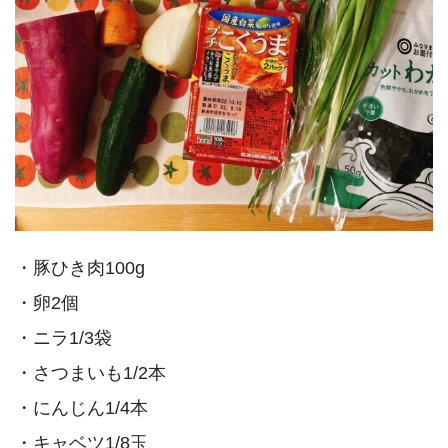
・豚ひき肉100g
・卵2個
・ニラ1/3袋
・さつまいも1/2本
・にんじん1/4本
・キャベツ1/8玉