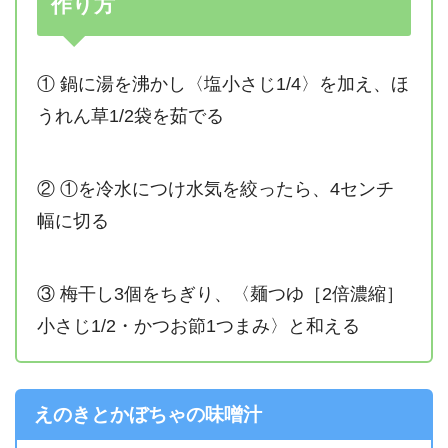
作り方
① 鍋に湯を沸かし〈塩小さじ1/4〉を加え、ほ
うれん草1/2袋を茹でる
② ①を冷水につけ水気を絞ったら、4センチ
幅に切る
③ 梅干し3個をちぎり、〈麺つゆ［2倍濃縮］
小さじ1/2・かつお節1つまみ〉と和える
えのきとかぼちゃの味噌汁