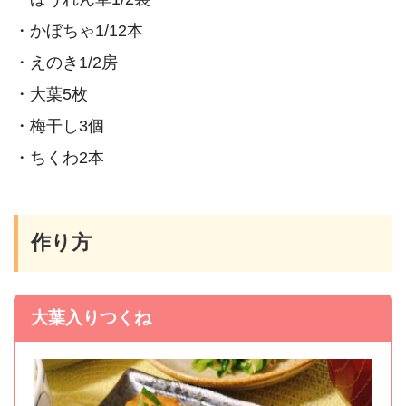
・かぼちゃ1/12本
・えのき1/2房
・大葉5枚
・梅干し3個
・ちくわ2本
作り方
大葉入りつくね