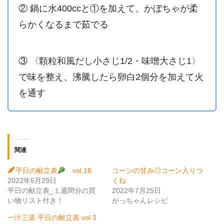
② 鍋に水400ccと①を加えて、かぼちゃが柔
らかくなるまで茹でる
③ 〈顆粒和風だし小さじ1/2・味噌大さじ1〉
で味を整え、沸騰したら卵白2個分を加えて火
を通す
関連
平日の献立表
vol.18
コーンの甘み◎コーン入りつ
2022年5月29日
くね
平日の献立表_１週間分の買
2022年7月25日
い物リスト付き！
がっちゃんレシピ
一汁三菜 平日の献立表 vol.3