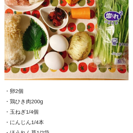
・卵2個
・鶏ひき肉200g
・玉ねぎ1/4個
・にんじん1/4本
・ほうれん草1/2袋