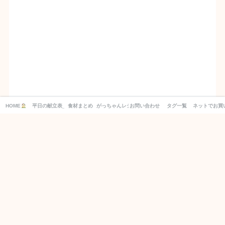
HOME
平日の献立表_１週間分の買い物リスト付き！
食材まとめ
がっちゃんレシピ
お問い合わせ
タグ一覧
ネットでお買