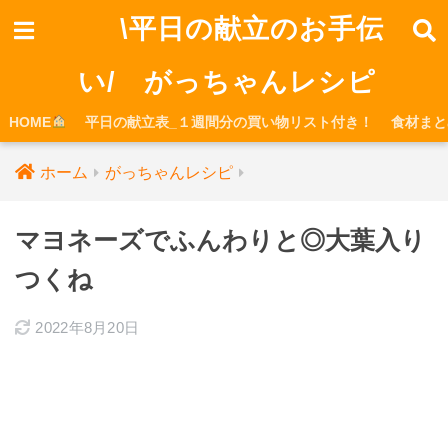
\平日の献立のお手伝
い/ がっちゃんレシピ
HOME
平日の献立表_１週間分の買い物リスト付き！
食材まと
ホーム
がっちゃんレシピ
マヨネーズでふんわりと◎大葉入り
つくね
2022年8月20日