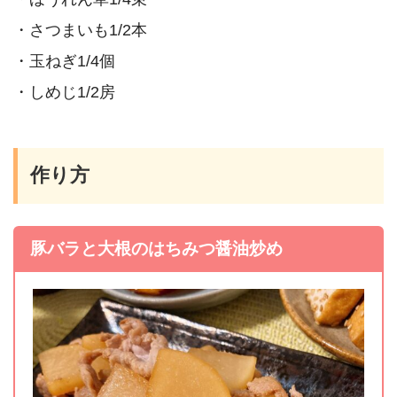
・さつまいも1/2本
・玉ねぎ1/4個
・しめじ1/2房
作り方
豚バラと大根のはちみつ醤油炒め