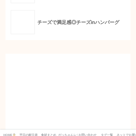
チーズで満足感◎チーズinハンバーグ
HOME
平日の献立表_１週間分の買い物リスト付き！
食材まとめ
がっちゃんレシピ
お問い合わせ
タグ一覧
ネットでお買