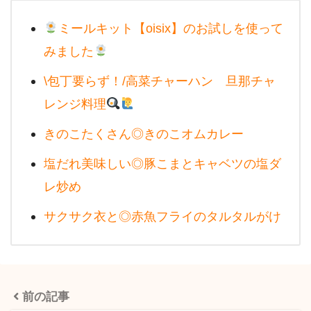
ミールキット【oisix】のお試しを使って
みました
\包丁要らず！/高菜チャーハン 旦那チャ
レンジ料理
きのこたくさん◎きのこオムカレー
塩だれ美味しい◎豚こまとキャベツの塩ダ
レ炒め
サクサク衣と◎赤魚フライのタルタルがけ
前の記事