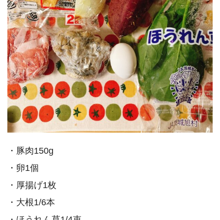
・豚肉150g
・卵1個
・厚揚げ1枚
・大根1/6本
・ほうれん草1/4束