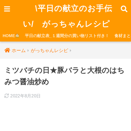
\平日の献立のお手伝
い/ がっちゃんレシピ
HOME
平日の献立表_１週間分の買い物リスト付き！
食材まと
ホーム
がっちゃんレシピ
ミツバチの日★豚バラと大根のはち
みつ醤油炒め
2022年8月20日