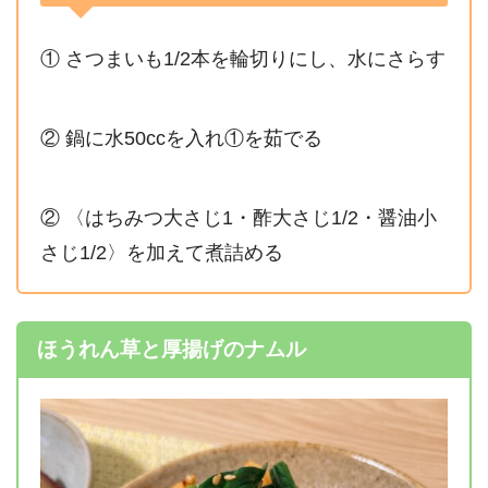
① さつまいも1/2本を輪切りにし、水にさらす
② 鍋に水50ccを入れ①を茹でる
② 〈はちみつ大さじ1・酢大さじ1/2・醤油小
さじ1/2〉を加えて煮詰める
ほうれん草と厚揚げのナムル