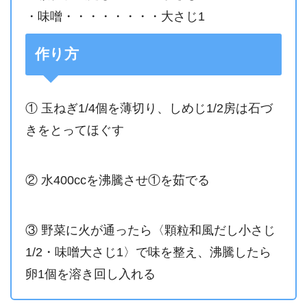
・味噌・・・・・・・・大さじ1
作り方
① 玉ねぎ1/4個を薄切り、しめじ1/2房は石づ
きをとってほぐす
② 水400ccを沸騰させ①を茹でる
③ 野菜に火が通ったら〈顆粒和風だし小さじ
1/2・味噌大さじ1〉で味を整え、沸騰したら
卵1個を溶き回し入れる