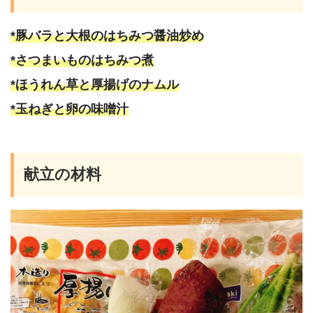
*豚バラと大根のはちみつ醤油炒め
*さつまいものはちみつ煮
*ほうれん草と厚揚げのナムル
*玉ねぎと卵の味噌汁
献立の材料