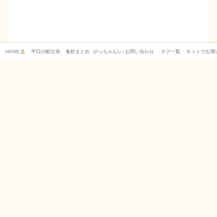
HOME
平日の献立表_１週間分の買い物リスト付き！
食材まとめ
がっちゃんレシピ
お問い合わせ
タグ一覧
ネットでお買
別日の献立もCHECK！
2026年8月