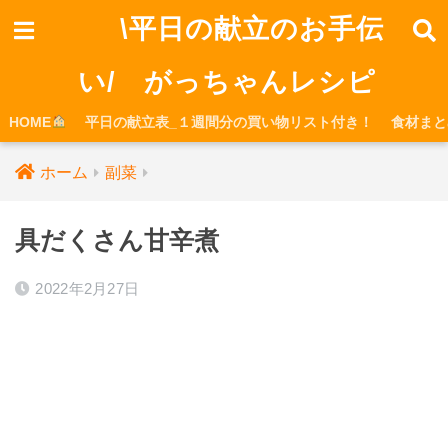
\平日の献立のお手伝
い/ がっちゃんレシピ
HOME
平日の献立表_１週間分の買い物リスト付き！
食材まと
ホーム
副菜
具だくさん甘辛煮
2022年2月27日