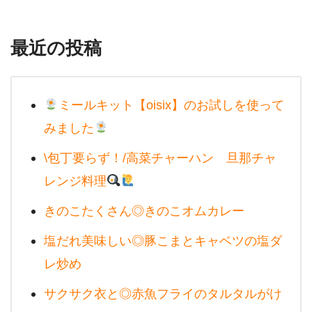
最近の投稿
ミールキット【oisix】のお試しを使って
みました
\包丁要らず！/高菜チャーハン 旦那チャ
レンジ料理
きのこたくさん◎きのこオムカレー
塩だれ美味しい◎豚こまとキャベツの塩ダ
レ炒め
サクサク衣と◎赤魚フライのタルタルがけ