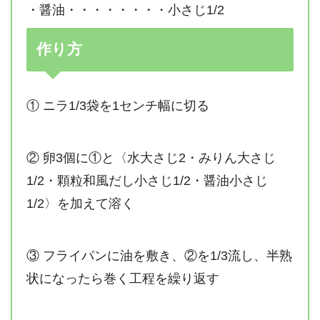
・醤油・・・・・・・・小さじ1/2
作り方
① ニラ1/3袋を1センチ幅に切る
② 卵3個に①と〈水大さじ2・みりん大さじ
1/2・顆粒和風だし小さじ1/2・醤油小さじ
1/2〉を加えて溶く
③ フライパンに油を敷き、②を1/3流し、半熟
状になったら巻く工程を繰り返す