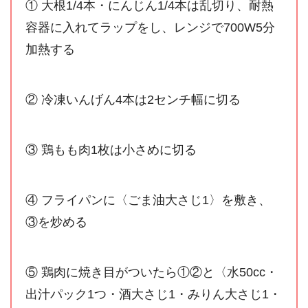
① 大根1/4本・にんじん1/4本は乱切り、耐熱
容器に入れてラップをし、レンジで700W5分
加熱する
② 冷凍いんげん4本は2センチ幅に切る
③ 鶏もも肉1枚は小さめに切る
④ フライパンに〈ごま油大さじ1〉を敷き、
③を炒める
⑤ 鶏肉に焼き目がついたら①②と〈水50cc・
出汁パック1つ・酒大さじ1・みりん大さじ1・