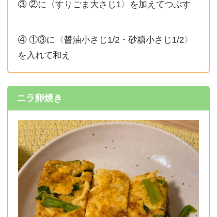
③ ②に〈すりごま大さじ1〉を加えてつぶす
④ ①③に〈醤油小さじ1/2・砂糖小さじ1/2〉
を入れて和え
ニラ卵焼き