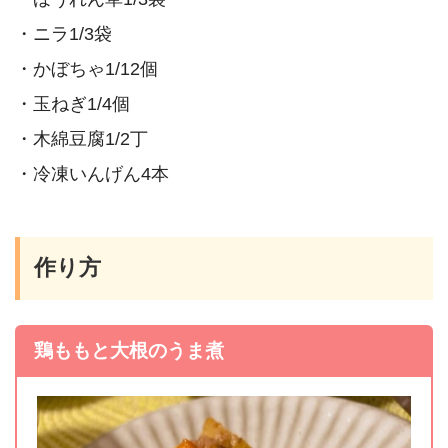
・ニラ1/3袋
・かぼちゃ1/12個
・玉ねぎ1/4個
・木綿豆腐1/2丁
・冷凍いんげん4本
作り方
鶏ももと大根のうま煮