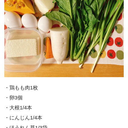
・鶏もも肉1枚
・卵3個
・大根1/4本
・にんじん1/4本
・ほうれん草1/3袋