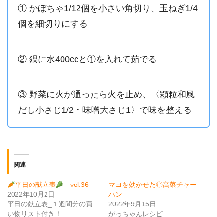
① かぼちゃ1/12個を小さい角切り、玉ねぎ1/4
個を細切りにする
② 鍋に水400ccと①を入れて茹でる
③ 野菜に火が通ったら火を止め、〈顆粒和風
だし小さじ1/2・味噌大さじ1〉で味を整える
関連
平日の献立表
vol.36
マヨを効かせた◎高菜チャー
2022年10月2日
ハン
平日の献立表_１週間分の買
2022年9月15日
い物リスト付き！
がっちゃんレシピ