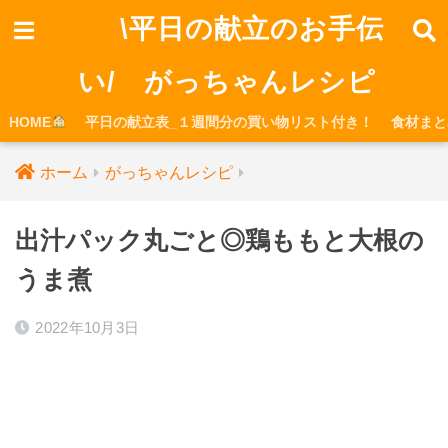
\平日の献立のお手伝
い/ がっちゃんレシピ
HOME
平日の献立表_１週間分の買い物リスト付き！
食材まと
ホーム
がっちゃんレシピ
出汁パック丸ごと◎鶏ももと大根の
うま煮
2022年10月3日