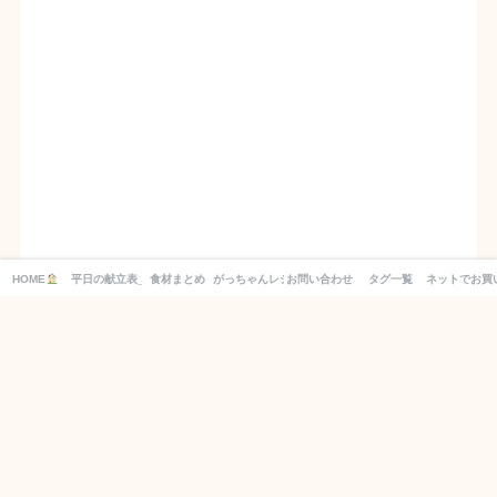
HOME
平日の献立表_１週間分の買い物リスト付き！
食材まとめ
がっちゃんレシピ
お問い合わせ
タグ一覧
ネットでお買