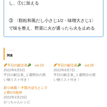
し、①に加える
③ 〈顆粒和風だし小さじ1/2・味噌大さじ1〉
で味を整え、野菜に火が通ったら火を止める
関連
平日の献立表
vol.19
平日の献立表
vol.28
2022年6月5日
2022年8月7日
平日の献立表_１週間分の買
平日の献立表_１週間分の買
い物リスト付き！
い物リスト付き！
彩り綺麗！
鶏そぼろとニラ
と卵の3色丼
2022年2月23日
がっちゃんレシピ