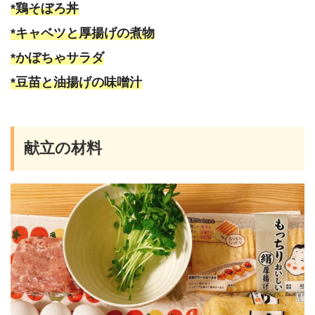
*鶏そぼろ丼
*キャベツと厚揚げの煮物
*かぼちゃサラダ
*豆苗と油揚げの味噌汁
献立の材料