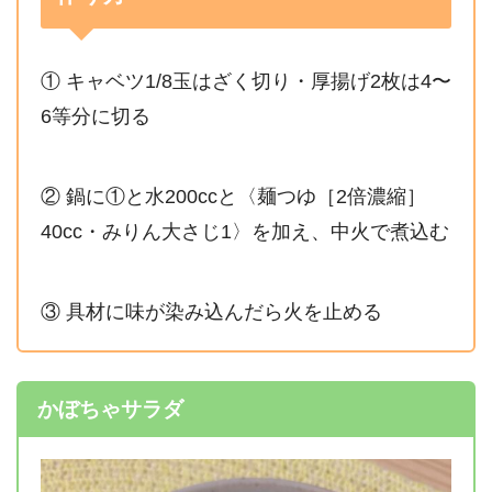
① キャベツ1/8玉はざく切り・厚揚げ2枚は4〜
6等分に切る
② 鍋に①と水200ccと〈麺つゆ［2倍濃縮］
40cc・みりん大さじ1〉を加え、中火で煮込む
③ 具材に味が染み込んだら火を止める
かぼちゃサラダ