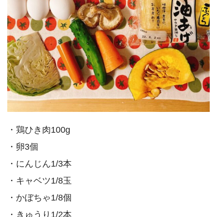
・鶏ひき肉100g
・卵3個
・にんじん1/3本
・キャベツ1/8玉
・かぼちゃ1/8個
・きゅうり1/2本