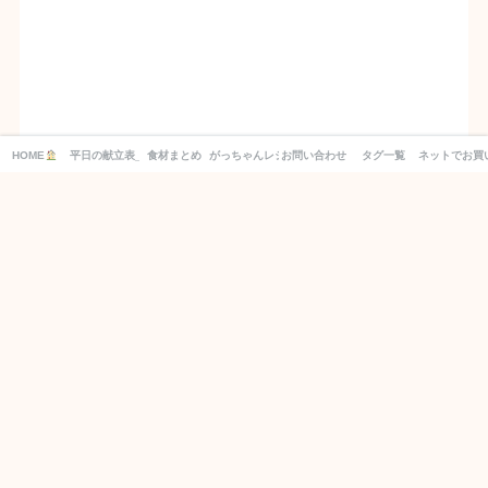
HOME
平日の献立表_１週間分の買い物リスト付き！
食材まとめ
がっちゃんレシピ
お問い合わせ
タグ一覧
ネットでお買
別日の献立もCHECK！