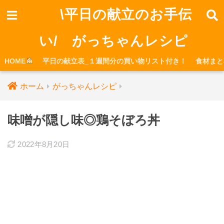
\平日の献立のお手伝
い/ がっちゃんレシピ
HOME
平日の献立表_１週間分の買い物リスト付き！
食材まと
ホーム
がっちゃんレシピ
味噌が隠し味◎鶏そぼろ丼
2022年8月20日