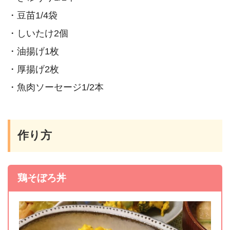
・豆苗1/4袋
・しいたけ2個
・油揚げ1枚
・厚揚げ2枚
・魚肉ソーセージ1/2本
作り方
鶏そぼろ丼