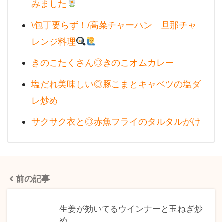
みました
\包丁要らず！/高菜チャーハン 旦那チャ
レンジ料理
きのこたくさん◎きのこオムカレー
塩だれ美味しい◎豚こまとキャベツの塩ダ
レ炒め
サクサク衣と◎赤魚フライのタルタルがけ
前の記事
生姜が効いてるウインナーと玉ねぎ炒
め