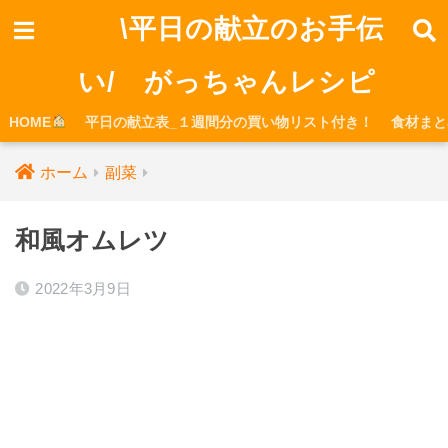
\平日の献立のお手伝
い/ がっちゃんレシピ
HOME
平日の献立表_１週間分の買い物リスト付き！
食材まと
ホーム
副菜
和風オムレツ
2022年3月9日