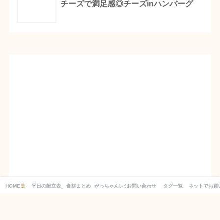
チーズで満足感◎チーズinハンバーグ
HOME
平日の献立表_１週間分の買い物リスト付き！
食材まとめ
がっちゃんレシピ
お問い合わせ
タグ一覧
ネットでお買