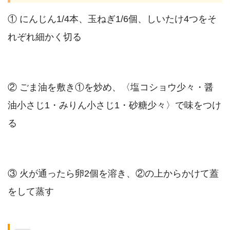
① にんじん1/4本、玉ねぎ1/6個、しいたけ4つをそ
れぞれ細かく切る
② ごま油を敷き①を炒め、〈塩コショウ少々・醤
油小さじ1・みりん小さじ1・砂糖少々〉で味をつけ
る
③ 火が通ったら卵2個を溶き、②の上からかけて蓋
をして蒸す