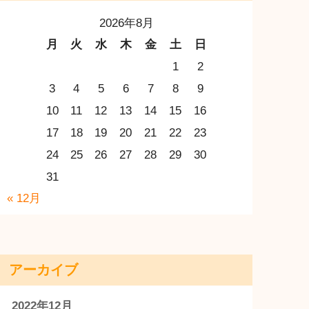
別日の献立もCHECK！
2026年8月
月
火
水
木
金
土
日
1
2