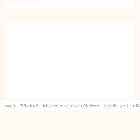
HOME
平日の献立表_１週間分の買い物リスト付き！
食材まとめ
がっちゃんレシピ
お問い合わせ
タグ一覧
ネットでお買