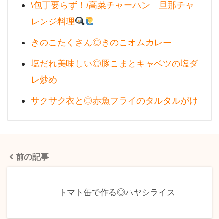
\包丁要らず！/高菜チャーハン 旦那チャ
レンジ料理
きのこたくさん◎きのこオムカレー
塩だれ美味しい◎豚こまとキャベツの塩ダ
レ炒め
サクサク衣と◎赤魚フライのタルタルがけ
前の記事
トマト缶で作る◎ハヤシライス