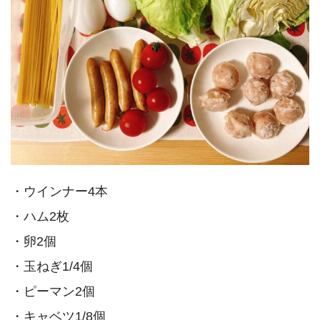
・ウインナー4本
・ハム2枚
・卵2個
・玉ねぎ1/4個
・ピーマン2個
・キャベツ1/8個