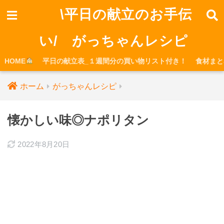
\平日の献立のお手伝
い/ がっちゃんレシピ
HOME
平日の献立表_１週間分の買い物リスト付き！
食材まと
ホーム
がっちゃんレシピ
懐かしい味◎ナポリタン
2022年8月20日