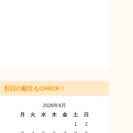
別日の献立もCHECK！
2026年8月
月
火
水
木
金
土
日
1
2