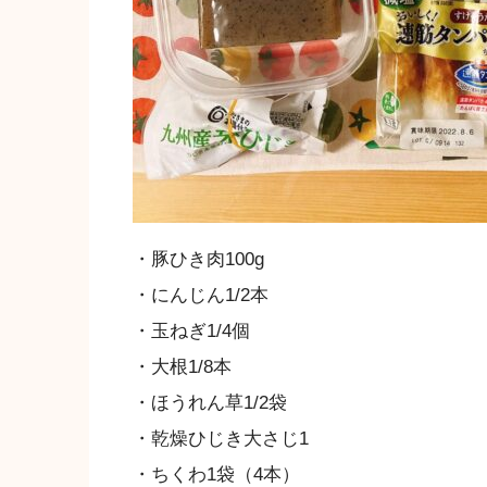
・豚ひき肉100g
・にんじん1/2本
・玉ねぎ1/4個
・大根1/8本
・ほうれん草1/2袋
・乾燥ひじき大さじ1
・ちくわ1袋（4本）