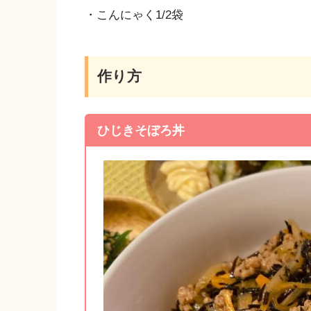
・こんにゃく1/2袋
作り方
ひじきそぼろ丼