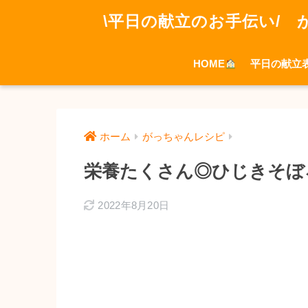
\平日の献立のお手伝い/ 
HOME
平日の献立
ホーム
がっちゃんレシピ
栄養たくさん◎ひじきそぼ
2022年8月20日