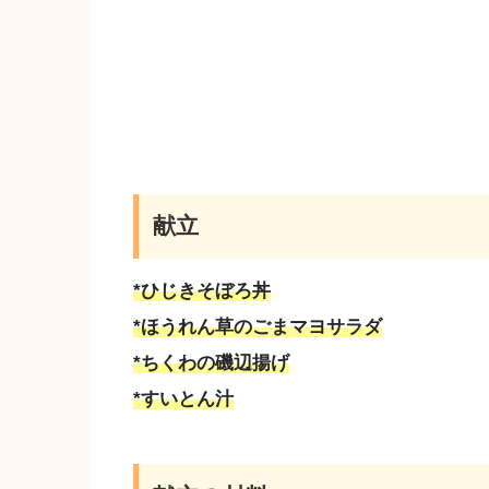
献立
*ひじきそぼろ丼
*ほうれん草のごまマヨサラダ
*ちくわの磯辺揚げ
*すいとん汁