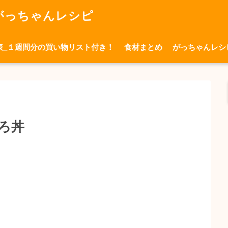
がっちゃんレシピ
表_１週間分の買い物リスト付き！
食材まとめ
がっちゃんレシ
ろ丼