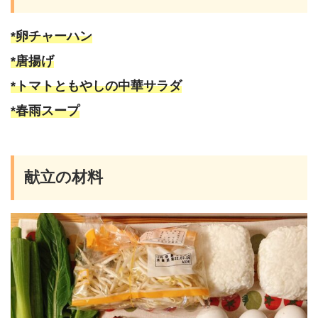
*卵チャーハン
*唐揚げ
*トマトともやしの中華サラダ
*春雨スープ
献立の材料