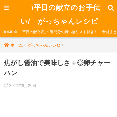
\平日の献立のお手伝
い/ がっちゃんレシピ
HOME
平日の献立表_１週間分の買い物リスト付き！
食材まと
ホーム
がっちゃんレシピ
焦がし醤油で美味しさ＋◎卵チャー
ハン
2022年8月20日