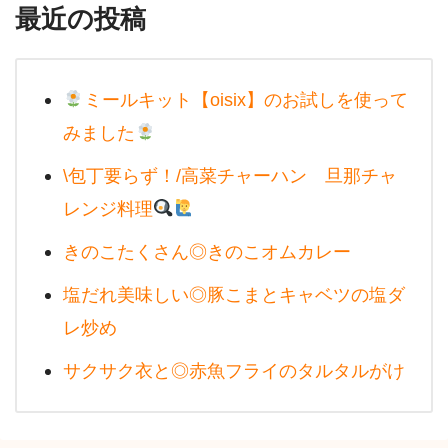
最近の投稿
ミールキット【oisix】のお試しを使って
みました
\包丁要らず！/高菜チャーハン 旦那チャ
レンジ料理
きのこたくさん◎きのこオムカレー
塩だれ美味しい◎豚こまとキャベツの塩ダ
レ炒め
サクサク衣と◎赤魚フライのタルタルがけ