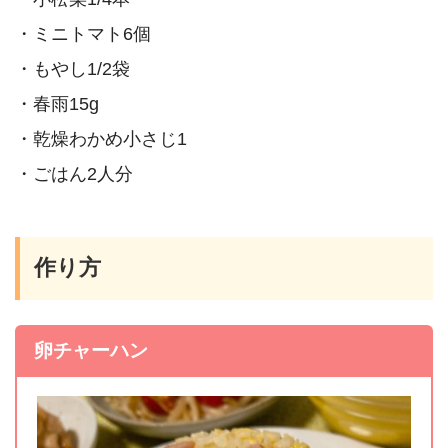
・ミニトマト6個
・もやし1/2袋
・春雨15g
・乾燥わかめ小さじ1
・ごはん2人分
作り方
卵チャーハン