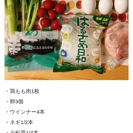
・鶏もも肉1枚
・卵3個
・ウインナー4本
・ネギ1/2本
・小松菜1/4本