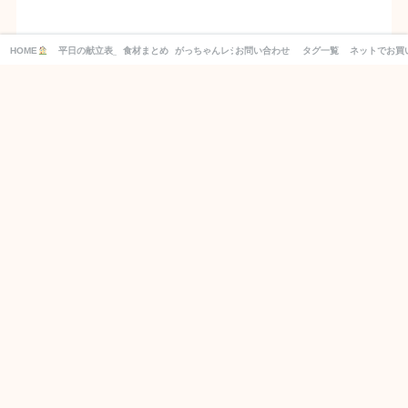
HOME
平日の献立表_１週間分の買い物リスト付き！
食材まとめ
がっちゃんレシピ
お問い合わせ
タグ一覧
ネットでお買
別日の献立もCHECK！
2026年8月
月
火
水
木
金
土
日
1
2