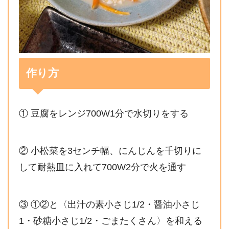
作り方
① 豆腐をレンジ700W1分で水切りをする
② 小松菜を3センチ幅、にんじんを千切りに
して耐熱皿に入れて700W2分で火を通す
③ ①②と〈出汁の素小さじ1/2・醤油小さじ
1・砂糖小さじ1/2・ごまたくさん〉を和える