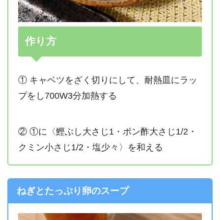
作り方
① キャベツをざく切りにして、耐熱皿にラッ
プをし700W3分加熱する
② ①に〈鰹ぶし大さじ1・ポン酢大さじ1/2・
クミン小さじ1/2・塩少々〉を和える
ねぎとたっぷり卵のスープ