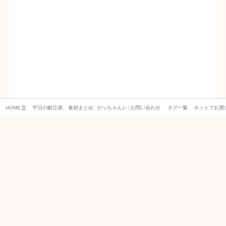
HOME
平日の献立表_１週間分の買い物リスト付き！
食材まとめ
がっちゃんレシピ
お問い合わせ
タグ一覧
ネットでお買