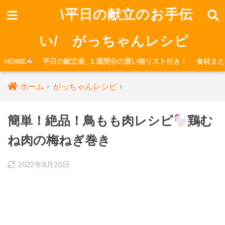
\平日の献立のお手伝
い/ がっちゃんレシピ
HOME
平日の献立表_１週間分の買い物リスト付き！
食材まと
ホーム
がっちゃんレシピ
簡単！絶品！鳥もも肉レシピ
⁡鶏む
ね肉の梅ねぎ巻き
2022年8月20日