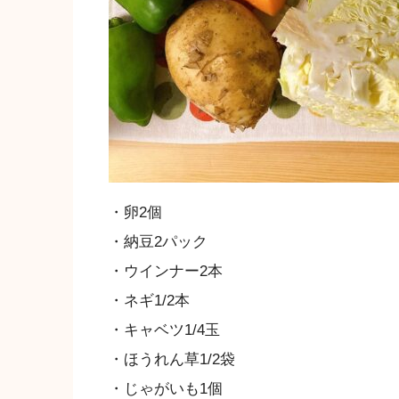
・卵2個
・納豆2パック
・ウインナー2本
・ネギ1/2本
・キャベツ1/4玉
・ほうれん草1/2袋
・じゃがいも1個