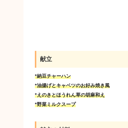
献立
*納豆チャーハン
*油揚げとキャベツのお好み焼き風
*えのきとほうれん草の胡麻和え
*野菜ミルクスープ