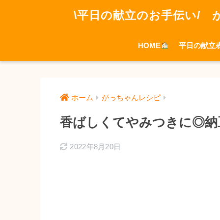
\平日の献立のお手伝い/ 
HOME
平日の献立
ホーム
がっちゃんレシピ
香ばしくてやみつきに◎納
2022年8月20日