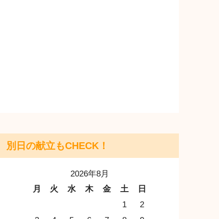
別日の献立もCHECK！
2026年8月
月
火
水
木
金
土
日
1
2