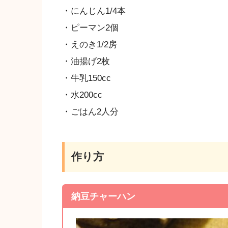
・にんじん1/4本
・ピーマン2個
・えのき1/2房
・油揚げ2枚
・牛乳150cc
・水200cc
・ごはん2人分
作り方
納豆チャーハン