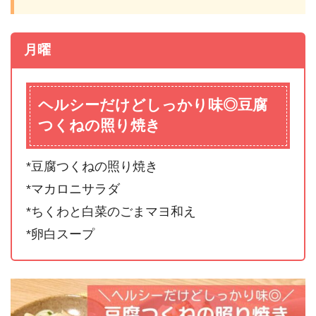
月曜
ヘルシーだけどしっかり味◎豆腐
つくねの照り焼き
*豆腐つくねの照り焼き
*マカロニサラダ
*ちくわと白菜のごまマヨ和え
*卵白スープ