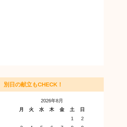
別日の献立もCHECK！
2026年8月
月
火
水
木
金
土
日
1
2