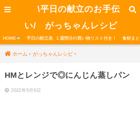
\平日の献立のお手伝
い/ がっちゃんレシピ
HOME
平日の献立表_１週間分の買い物リスト付き！
食材まと
ホーム
がっちゃんレシピ
HMとレンジで◎にんじん蒸しパン
2022年9月9日