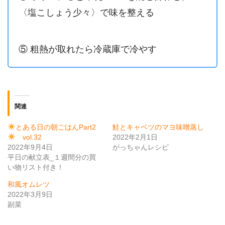
〈塩こしょう少々〉で味を整える
⑤ 粗熱が取れたら冷蔵庫で冷やす
関連
とある日の朝ごはんPart2
鮭とキャベツのマヨ味噌蒸し
vol.32
2022年2月1日
2022年9月4日
がっちゃんレシピ
平日の献立表_１週間分の買
い物リスト付き！
和風オムレツ
2022年3月9日
副菜