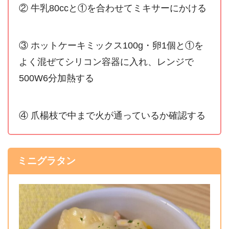
② 牛乳80ccと①を合わせてミキサーにかける
③ ホットケーキミックス100g・卵1個と①を
よく混ぜてシリコン容器に入れ、レンジで
500W6分加熱する
④ 爪楊枝で中まで火が通っているか確認する
ミニグラタン