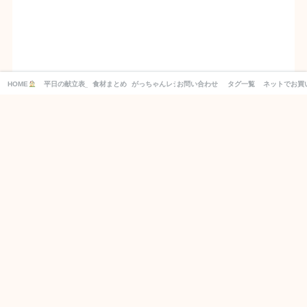
HOME
平日の献立表_１週間分の買い物リスト付き！
食材まとめ
がっちゃんレシピ
お問い合わせ
タグ一覧
ネットでお買
別日の献立もCHECK！
2026年8月