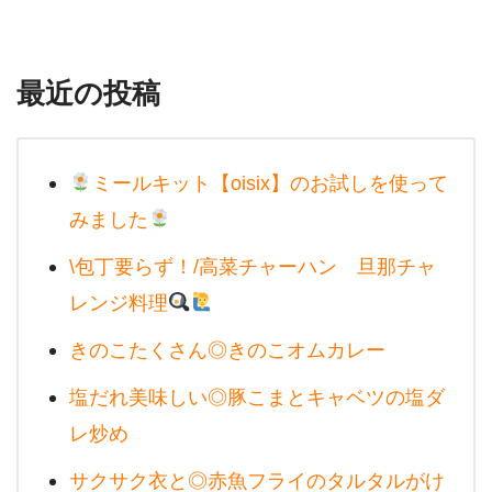
最近の投稿
ミールキット【oisix】のお試しを使って
みました
\包丁要らず！/高菜チャーハン 旦那チャ
レンジ料理
きのこたくさん◎きのこオムカレー
塩だれ美味しい◎豚こまとキャベツの塩ダ
レ炒め
サクサク衣と◎赤魚フライのタルタルがけ