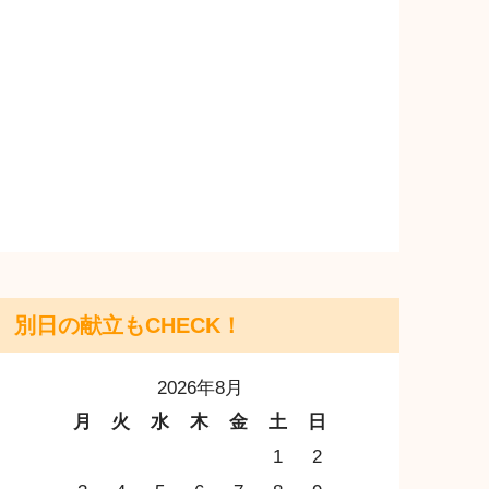
別日の献立もCHECK！
2026年8月
月
火
水
木
金
土
日
1
2