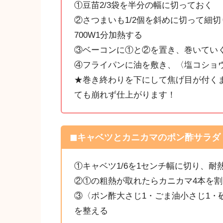
①豆苗2/3袋を半分の幅に切っておく
②さつまいも1/2個を斜めに切って細
700W1分加熱する
③ベーコンに①と②を置き、巻いてい
④フライパンに油を敷き、〈塩コショ
★巻き終わりを下にして焦げ目が付く
ても崩れず仕上がります！
◼︎キャベツとカニカマのポン酢サラダ
①キャベツ1/6を1センチ幅に切り、耐
②①の粗熱が取れたらカニカマ4本を
③〈ポン酢大さじ1・ごま油小さじ1・
を整える